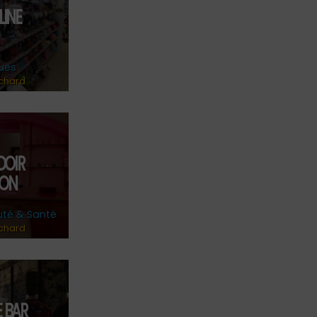
LINE
ues
chard
DOIR
SON
uté & Santé
chard
E BAR