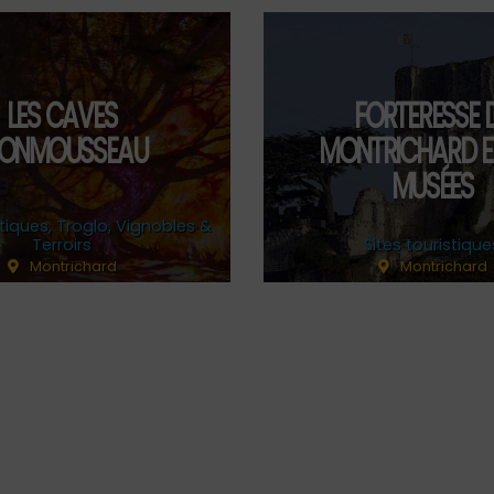
LES CAVES
FORTERESSE 
ONMOUSSEAU
MONTRICHARD E
MUSÉES
stiques
,
Troglo
,
Vignobles &
Terroirs
Sites touristique
Montrichard
Montrichard