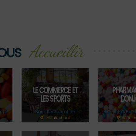
Accueillir
OUS
LE COMMERCE ET
PHARMAC
LES SPORTS
DONJ
anté
Bars
,
Restauration
Bien-être, Bea
Montrichard
Montri