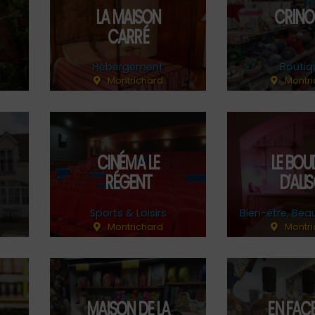
LA MAISON
CRINO
CARRÉ
Hébergement
Boutiq
Montrichard
Montri
CINÉMA LE
LE BOU
RÉGENT
D’ALI
Sports & Loisirs
Bien-être, Bea
Montrichard
Montri
MAISON DE LA
EN FAC