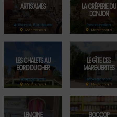
ARTIS’AMES
LA CRÊPERIE DU
DONJON
Artisanat
,
Boutiques
Restauration
Montrichard
Montrichard
LES CHALETS AU
LE GÎTE DES
BORD DU CHER
MARGUERITES
Hébergement
Hébergement
Montrichard
Montrichard
LEMOINE
BIOCOOP