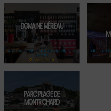
DOMAINE MÉRIEAU
M
Sites touristiques
,
Troglo
,
Vignobles &
Sites touri
Terroirs
Montrichard
PARC PLAGE DE
MONTRICHARD