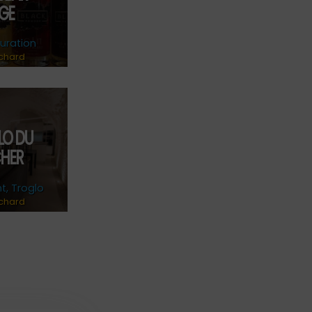
GE
uration
chard
LO DU
HER
t
,
Troglo
chard