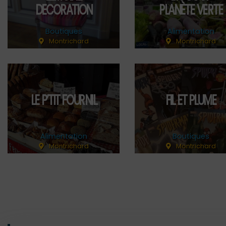
DECORATION
PLANÈTE VERTE
Boutiques
Alimentation
Montrichard
Montrichard
LE P’TIT FOURNIL
FIL ET PLUME
Alimentation
Boutiques
Montrichard
Montrichard