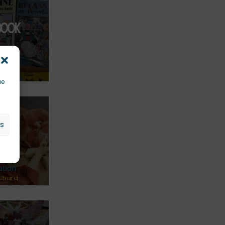
BOOK
ues
chard
ue
es
RIQUE
ORIA
ation
chard