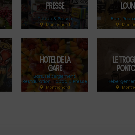
PRESSE
LOUN
Tabac & Presse
Bars
,
Resta
Montrichard
Montri
HOTEL DE LA
LE TROG
GARE
PONTC
Bars
,
Hébergement
,
Restauration
,
Tabac & Presse
Hébergemen
Montrichard
Montri