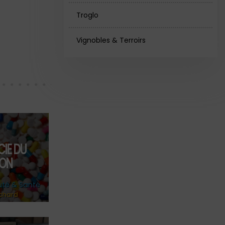
Troglo
Vignobles & Terroirs
IE DU
ON
uté & Santé
chard