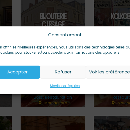
BIJOUTERIE
KOLKO
C.LESAGE
Consentement
Boutiques
Boutiq
Montrichard
Montri
r offrir les meilleures expériences, nous utilisons des technologies telles q
 cookies pour stocker et/ou accéder aux informations des appareils.
Accepter
Refuser
Voir les préférenc
LE CUL DORÉ
LA FAB
TRATT
Mentions légales
Bars
,
Restauration
Restaur
Montrichard
Montri