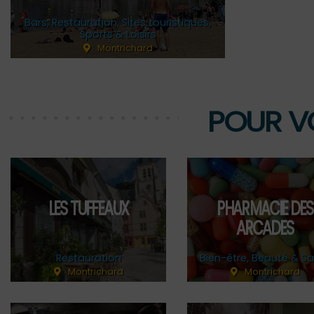
Bars
,
Restauration
,
Sites touristiques
,
Sports & Loisirs
Montrichard
POUR V
LES TUFFEAUX
PHARMACIE DES
ARCADES
Restauration
Bien-être, Beauté & S
Montrichard
Montrichard