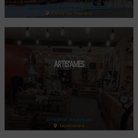
Alimentation
,
Boutiques
,
Restauration
Civray-de-Touraine
ARTIS’AMES
Artisanat
,
Boutiques
Montrichard