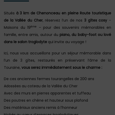
Situés
à 3 km de Chenonceau en pleine Route touristique
de la Vallée du Cher
, réservez l’un de nos
3 gîtes cosy
–
ème
Maisons du 19
– pour des souvenirs mémorables en
famille, entre amis, autour du
piano, du baby-foot ou lové
dans le salon troglodyte
qui invite au voyage !
Ici, nous vous accueillons pour un séjour mémorable dans
l’un de 3 gîtes, restaurés en préservant l’âme de la
Touraine,
vous serez immédiatement sous le charme
:
De ces anciennes fermes tourangelles de 200 ans
Adossées au coteau de la Vallée du Cher
Avec des murs en pierres apparentes et tuffeau
Des poutres en chêne et hauteur sous plafond
Des matériaux anciens remis à l’honneur
Nichés au cœur d’espaces troglodytiques