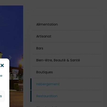
Alimentation
Artisanat
Bars
Bien-être, Beauté & Santé
Next
Boutiques
ue
Hébergement
es
Restauration