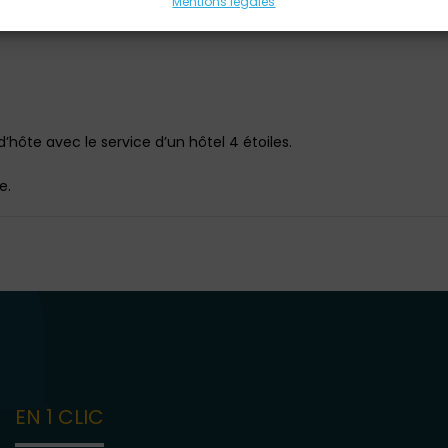
Mentions légales
hôte avec le service d’un hôtel 4 étoiles.
e.
EN 1 CLIC