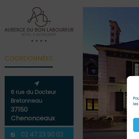
COORDONNÉES
Previous
6 rue du Docteur
Pou
Bretonneau
les
37150
Chenonceaux
02 47 23 90 02