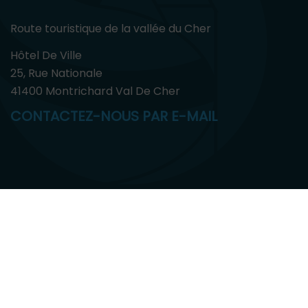
Route touristique de la vallée du Cher
Hôtel De Ville
25, Rue Nationale
41400 Montrichard Val De Cher
CONTACTEZ-NOUS PAR E-MAIL
Mentions légales
Qui sommes-nous?
Plan du site