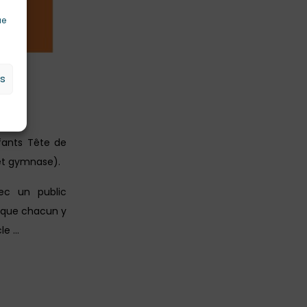
ue
es
fants Tête de
 et gymnase).
ec un public
r que chacun y
cle …