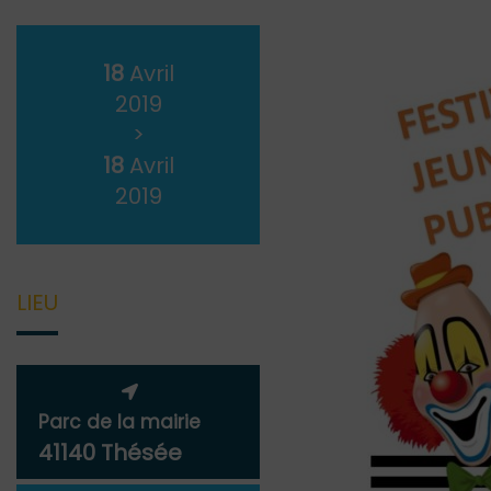
18
Avril
2019
>
18
Avril
2019
LIEU
Parc de la mairie
41140 Thésée