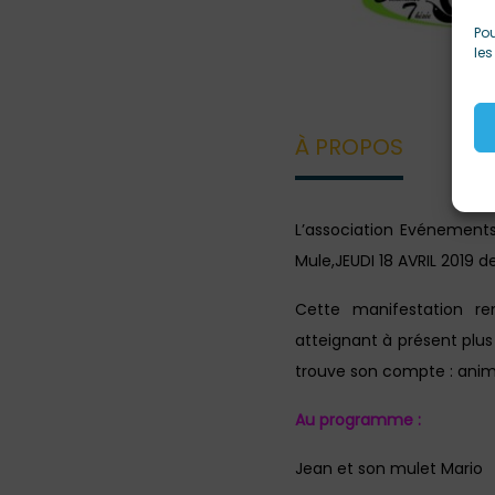
Pou
les
À PROPOS
L’association Evénement
Mule,JEUDI 18 AVRIL 2019 d
Cette manifestation r
atteignant à présent plu
trouve son compte : anima
Au programme :
Jean et son mulet Mario