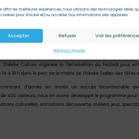
r offrir les meilleures expériences, nous utilisons des technologies telles q
 cookies pour stocker et/ou accéder aux informations des appareils.
Accepter
Refuser
Voir les préférenc
Mentions légales
s Thésée Culture organise la 7èmeédition du festival pour en
e 14 à 18 h dans le parc de la mairie de Thésée (salles des fêtes
encontrant d’année en année un succès incontestable av
s de 400 visiteurs, nous en avons développé le programme pou
tions culturelles, animations découverte, ateliers, jeux, specta