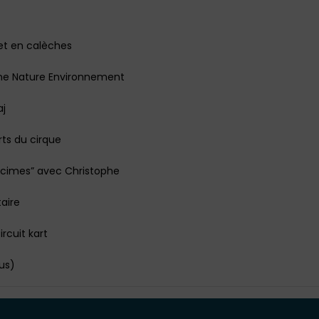
et en calèches
gne Nature Environnement
aj
rts du cirque
t cimes” avec Christophe
aire
rcuit kart
us)