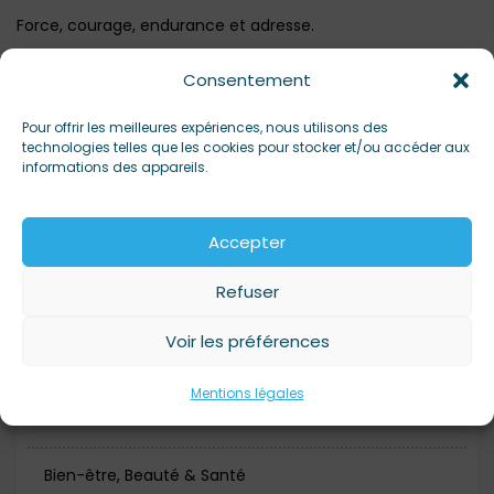
Force, courage, endurance et adresse.
Adoubement.
Consentement
Tarif 5 € (sans réservation) pour les enfants de 5 à 12 ans.
Pour offrir les meilleures expériences, nous utilisons des
technologies telles que les cookies pour stocker et/ou accéder aux
informations des appareils.
Rendez-vous à 15h
Accepter
Refuser
Alimentation
Voir les préférences
Artisanat
Mentions légales
Bars
Bien-être, Beauté & Santé