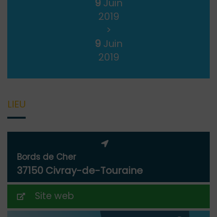
9
Juin
2019
>
9
Juin
2019
LIEU
Bords de Cher
37150 Civray-de-Touraine
Site web