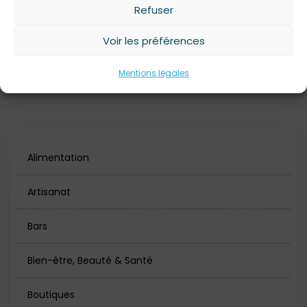
Refuser
L’évènement est caritatif.
Voir les préférences
Adoptez vos canards en cliquant sur le bloc du site web à
gauche de cette page.
Mentions légales
Alimentation
Artisanat
Bars
Bien-être, Beauté & Santé
Boutiques