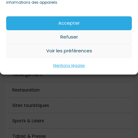
informations des appareils.
Artisanat
Accepter
Bars
Refuser
Bien-être, Beauté & Santé
Voir les préférences
Boutiques
Mentions légales
Hébergement
Restauration
Sites touristiques
Sports & Loisirs
Tabac & Presse