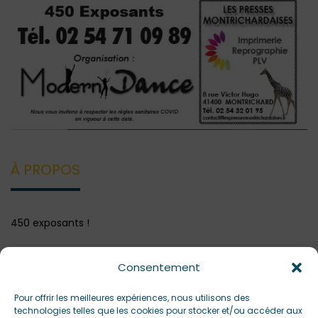
À PROPOS
450 exposants !
Consentement
Pour offrir les meilleures expériences, nous utilisons des
technologies telles que les cookies pour stocker et/ou accéder aux
Alimentation