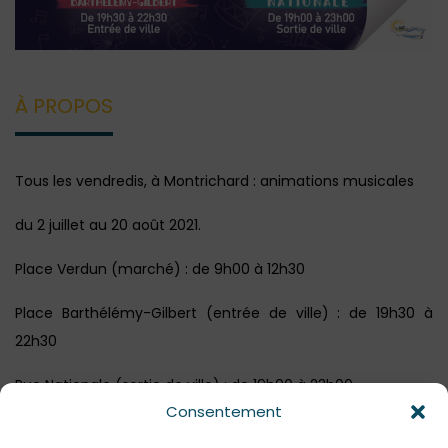
À PROPOS
Tous les vendredis, à Montrichard : animations musicales
du 2 juillet au 20 août 2021.
Place Verdun (marché) : de 9h00 à 12h30
Place Barthélémy-Gilbert (entrée de ville) : de 19h30 à
22h30
Rue Nationale (sortie de ville) : de 19h00 à 23h00
Consentement