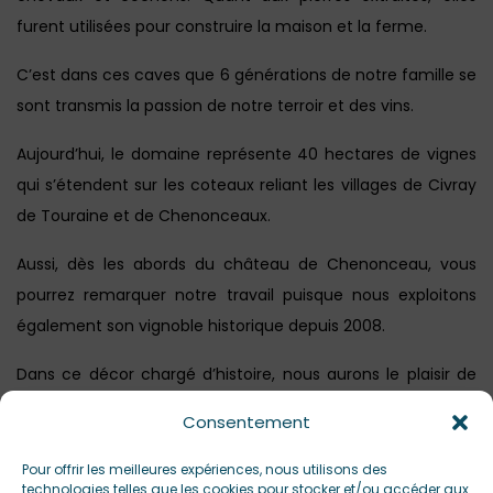
furent utilisées pour construire la maison et la ferme.
C’est dans ces caves que 6 générations de notre famille se
sont transmis la passion de notre terroir et des vins.
Aujourd’hui, le domaine représente 40 hectares de vignes
qui s’étendent sur les coteaux reliant les villages de Civray
de Touraine et de Chenonceaux.
Aussi, dès les abords du château de Chenonceau, vous
pourrez remarquer notre travail puisque nous exploitons
également son vignoble historique depuis 2008.
Dans ce décor chargé d’histoire, nous aurons le plaisir de
vous présenter notre métier et de vous faire découvrir
Consentement
notre région autrement.
Pour offrir les meilleures expériences, nous utilisons des
technologies telles que les cookies pour stocker et/ou accéder aux